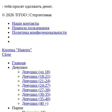
- тебя просят одолжить денег.
© 2026 TiTOO | Стерлитамак
Наши контакты
Правила пользования
Политика конфиденциальности
Кнопка "Наверх"
Close
Главная
Девушки
Девушки (до 18)
Девушки (18-21)
Девушки (21-24)
Девушки (24-27)
Девушки (27-30)
Девушки (30-35)
Девушки (35-40)
Девушки (40 +)
Парни