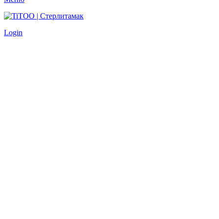
Login
Абдульманов Ниль