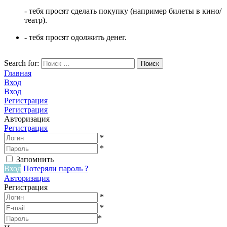
- тебя просят сделать покупку (например билеты в кино/
театр).
- тебя просят одолжить денег.
Search for:
Поиск
Главная
Вход
Вход
Регистрация
Регистрация
Авторизация
Регистрация
*
*
Запомнить
Вход
Потеряли пароль ?
Авторизация
Регистрация
*
*
*